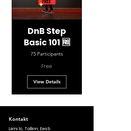
DnB Step
Basic 101 🆓
75 Participants
Free
View Details
Kontakt
Liimi 1c, Tallinn, Eesti