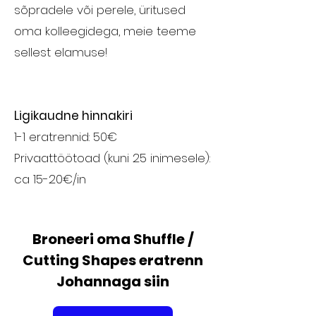
sõpradele või perele, üritused
oma kolleegidega, meie teeme
sellest elamuse!
Ligikaudne hinnakiri
1-1 eratrennid: 50€
Privaattöötoad (kuni 25 inimesele):
ca 15-20€/in
Broneeri oma Shuffle /
Cutting Shapes eratrenn
Johannaga siin