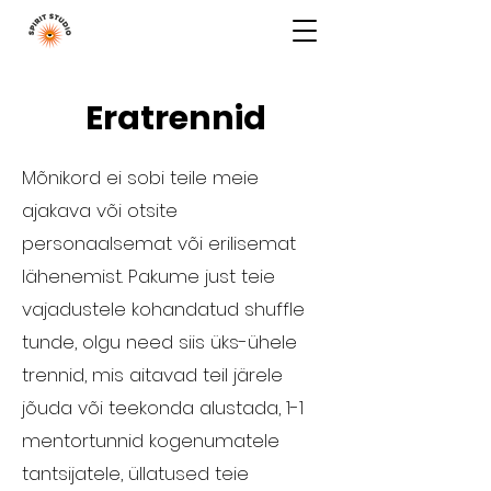
Eratrennid
Mõnikord ei sobi teile meie
ajakava või otsite
personaalsemat või erilisemat
lähenemist. Pakume just teie
vajadustele kohandatud shuffle
tunde, olgu need siis üks-ühele
trennid, mis aitavad teil järele
jõuda või teekonda alustada, 1-1
mentortunnid kogenumatele
tantsijatele, üllatused teie