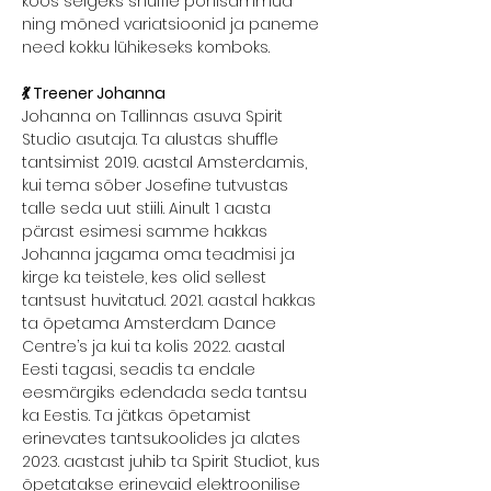
koos selgeks shuffle põhisammud 
ning mõned variatsioonid ja paneme 
need kokku lühikeseks komboks.
💃 Treener Johanna
Johanna on Tallinnas asuva Spirit 
Studio asutaja. Ta alustas shuffle 
tantsimist 2019. aastal Amsterdamis, 
kui tema sõber Josefine tutvustas 
talle seda uut stiili. Ainult 1 aasta 
pärast esimesi samme hakkas 
Johanna jagama oma teadmisi ja 
kirge ka teistele, kes olid sellest 
tantsust huvitatud. 2021. aastal hakkas 
ta õpetama Amsterdam Dance 
Centre’s ja kui ta kolis 2022. aastal 
Eesti tagasi, seadis ta endale 
eesmärgiks edendada seda tantsu 
ka Eestis. Ta jätkas õpetamist 
erinevates tantsukoolides ja alates 
2023. aastast juhib ta Spirit Studiot, kus 
õpetatakse erinevaid elektroonilise 