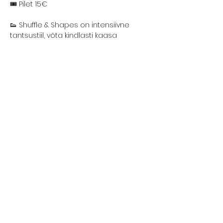
🎟️ Pilet 15€
👟 Shuffle & Shapes on intensiivne 
tantsustiil, võta kindlasti kaasa 
veepudel ning pane selga mugavad 
riided ja jalanõud (sisetossud).
Kohtume seal! 🤩
Share this event
Contact Us
Liimi 1c, Tallinn, Estonia