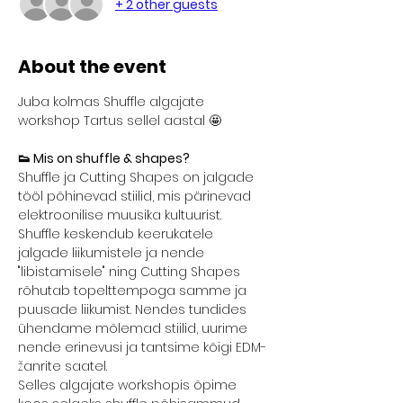
+ 2 other guests
About the event
Juba kolmas Shuffle algajate 
workshop Tartus sellel aastal 🤩
👟 Mis on shuffle & shapes?
Shuffle ja Cutting Shapes on jalgade 
tööl põhinevad stiilid, mis pärinevad 
elektroonilise muusika kultuurist. 
Shuffle keskendub keerukatele 
jalgade liikumistele ja nende 
"libistamisele" ning Cutting Shapes 
rõhutab topelttempoga samme ja 
puusade liikumist. Nendes tundides 
ühendame mõlemad stiilid, uurime 
nende erinevusi ja tantsime kõigi EDM-
žanrite saatel.
Selles algajate workshopis õpime 