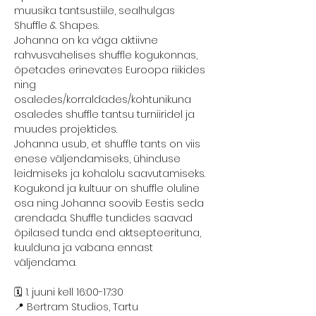
muusika tantsustiile, sealhulgas 
Shuffle & Shapes.
Johanna on ka väga aktiivne 
rahvusvahelises shuffle kogukonnas, 
õpetades erinevates Euroopa riikides 
ning 
osaledes/korraldades/kohtunikuna 
osaledes shuffle tantsu turniiridel ja 
muudes projektides.
Johanna usub, et shuffle tants on viis 
enese väljendamiseks, ühinduse 
leidmiseks ja kohalolu saavutamiseks. 
Kogukond ja kultuur on shuffle oluline 
osa ning Johanna soovib Eestis seda 
arendada. Shuffle tundides saavad 
õpilased tunda end aktsepteerituna, 
kuulduna ja vabana ennast 
väljendama.
🗓️ 1. juuni kell 16:00-17:30
📍 Bertram Studios, Tartu