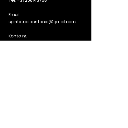
Tel:
+37258143768
Email:
spiritstudioestonia@gmail.com
Konto nr.
Holiss OÜ
EE031010220290859226
Lahtiolekuajad
Esmaspäev - Reede:
17.00 - 23.00
Laupäev - Pühapäev: 10.00 - 21.00
Kinkekaart
Menüü
Privaatsuspoliitika