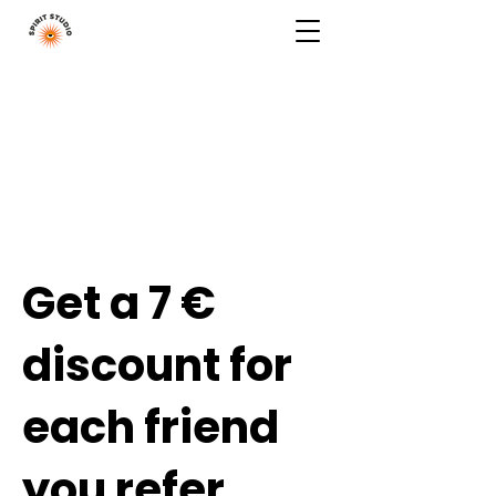
Get a 7 €
discount for
each friend
you refer