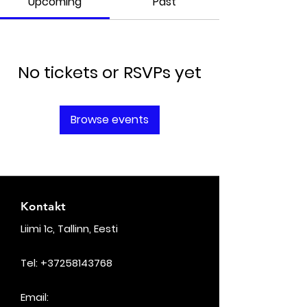
Upcoming
Past
No tickets or RSVPs yet
Browse events
Kontakt
Liimi 1c, Tallinn, Eesti
Tel:
+37258143768
Email: