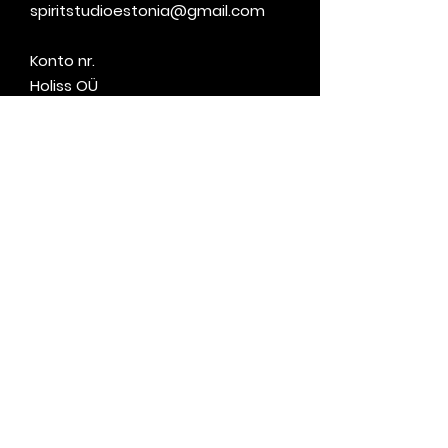
spiritstudioestonia@gmail.com
Konto nr.
Holiss OÜ
EE031010220290859226
Lahtiolekuajad
Esmaspäev - Reede:
17.00 - 23.00
Laupäev - Pühapäev: 10.00 - 21.00
Kinkekaart
Menüü
Privaatsuspoliitika
Tingimused
© 2023 Spirit Studio